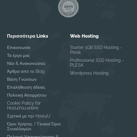
Περισσότερα Links
Web Hosting
Επικοινωνία
Starter 1GB SSD Hosting -
Plesk
Τα έργα μας
Professional SSD Hosting -
Νέα & Ανακοινώσεις
PLESK
Άρθρα από το Blog
Wordpress Hosting
Βάση Γνώσεων
Επαλήθευση άδειας
Πολιτική Απορρήτου
Cookie Policy for
Host4You.online
Σχετικά με την Host4U
Όροι Χρήσης / Γενικοί Όροι
Συναλλαγών
Πολιτική Υπαναχώρησης &