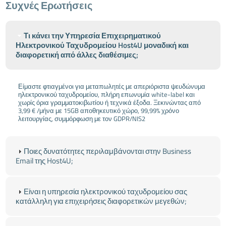
Συχνές Ερωτήσεις
Τι κάνει την Υπηρεσία Επιχειρηματικού
Ηλεκτρονικού Ταχυδρομείου Host4U μοναδική και
διαφορετική από άλλες διαθέσιμες;
Είμαστε φτιαγμένοι για μεταπωλητές με απεριόριστα ψευδώνυμα
ηλεκτρονικού ταχυδρομείου, πλήρη επωνυμία white-label και
χωρίς όρια γραμματοκιβωτίου ή τεχνικά έξοδα. Ξεκινώντας από
3,99 € /μήνα με 15GB αποθηκευτικό χώρο, 99,99% χρόνο
λειτουργίας, συμμόρφωση με τον GDPR/NIS2
Ποιες δυνατότητες περιλαμβάνονται στην Business
Email της Host4U;
Είναι η υπηρεσία ηλεκτρονικού ταχυδρομείου σας
κατάλληλη για επιχειρήσεις διαφορετικών μεγεθών;