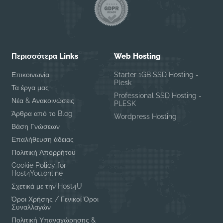
Περισσότερα Links
Web Hosting
Επικοινωνία
Starter 1GB SSD Hosting -
Plesk
Τα έργα μας
Professional SSD Hosting -
Νέα & Ανακοινώσεις
PLESK
Άρθρα από το Blog
Wordpress Hosting
Βάση Γνώσεων
Επαλήθευση άδειας
Πολιτική Απορρήτου
Cookie Policy for
Host4You.online
Σχετικά με την Host4U
Όροι Χρήσης / Γενικοί Όροι
Συναλλαγών
Πολιτική Υπαναχώρησης &