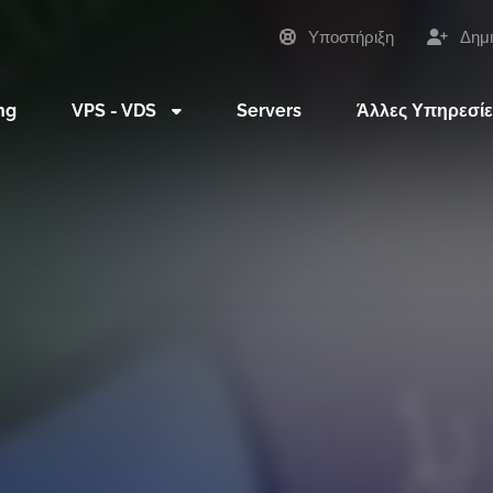
Υποστήριξη
Δημι
ng
VPS - VDS
Servers
Άλλες Υπηρεσί