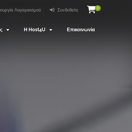
0
ουργία Λογαριασμού
Συνδεθείτε
ες
Η Host4U
Επικοινωνία